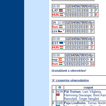
16:00
1
2
3
4
5
6
7
8
9
10
11
pt
LAT
2
0
1
1
1
0
1
0
0
0
0
7
HUN
*
0
3
0
0
0
1
0
2
1
0
1
8
14.
12:00
1
2
3
4
5
6
7
8
9
10
pt
hun
1
1
0
1
0
1
0
1
0
0
5
cze
*
0
0
2
0
1
0
1
0
2
1
7
20:00
1
2
3
4
5
6
7
8
9
10
pt
EST
*
1
0
0
2
0
3
0
0
2
1
9
HUN
0
3
1
0
1
0
1
1
0
0
7
20:00
1
2
3
4
5
6
7
8
9
10
pt
esp
0
2
3
0
0
1
0
0
X
X
6
hun
*
2
0
0
2
1
0
2
4
X
X
11
Gratulálunk a sikerekhez!
'A' csoportos végeredmény
ffi
csapat
1
NOR
Pål Trulsen
, Lars Vågberg,
Flemming Davanger, Bent Aan
Ramsfjell, Torger Nergård
2
SWE
Peja Lindholm
, Tomas Nordin