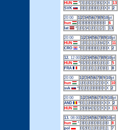
HUN
*
3
1
0
2
2
3
0
2
X
X
13
SVK
0
0
1
0
0
0
1
0
X
X
2
20:00
1
2
3
4
5
6
7
8
9
10
pt
hun
0
3
0
0
0
3
0
0
0
0
6
lat
*
1
0
2
4
1
0
1
1
2
1
13
20:00
1
2
3
4
5
6
7
8
9
10
pt
HUN
1
0
1
1
1
1
0
4
2
X
11
CRO
*
0
1
0
0
0
0
1
0
0
X
2
12.
12:00
1
2
3
4
5
6
7
8
9
10
pt
HUN
*
0
2
0
1
0
0
1
0
1
0
5
FRA
1
0
1
0
1
1
0
3
0
1
8
20:00
1
2
3
4
5
6
7
8
9
10
pt
hun
1
0
1
0
2
1
2
3
X
X
10
svk
*
0
1
0
1
0
0
0
0
X
X
2
20:00
1
2
3
4
5
6
7
8
9
10
pt
AND
*
0
1
1
0
0
0
0
X
X
X
2
HUN
2
0
0
4
3
2
2
X
X
X
13
13.
08:00
1
2
3
4
5
6
7
8
9
10
pt
hun
*
3
0
1
0
0
3
0
1
0
0
8
pol
0
2
0
1
1
0
1
0
1
1
7