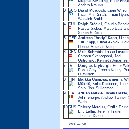
Magnus Swartling, Peter Naru
Anders Kraupp
3
SCO
David Murdoch
, Craig Wilson
Ewan MacDonald, Euan Byers
Warwick Smith
4
SUI
Ralph Stöckli
, Claudio Pescia
Pascal Sieber, Marco Battilana
Simon Strübin
5
GER
Andreas "Andy" Kapp
, Ulrich
"Uli" Kapp, Oliver Axnick, Hol
Höhne, Andreas Kempf
6
DEN
Ulrik Schmidt
, Lasse Lavrsen
Carsten Svensgaard, Joel
Ostrowski, Kenneth Jorgense
7
IRL
Douglas Dryburgh
, Peter Wil
Robin Gray, Johnjo Kenny, Pet
D. Wilson
8
FIN
Markku Uusipaavalniemi
, Wi
Mäkelä, Kalle Kiiskinen, Teem
Salo, Jani Sullanmaa
9
ITA
Adrian Meikle
, Jamie Meikle,
John Sharpe, Andrew Tanner, 
Wells
10
RUS
Thierry Mercier
, Cyrille Prune
Eric Laffin, Jeremy Frarier,
Thomas Dufour
2005. 12. 08.