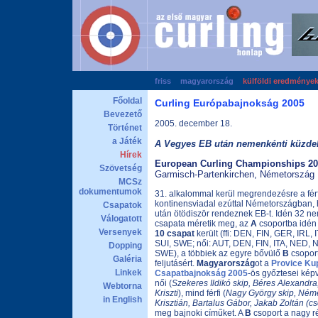
friss
magyarország
külföldi eredménye
Főoldal
Curling Európabajnokság 2005
Bevezető
2005. december 18.
Történet
a Játék
A Vegyes EB után nemenkénti küzdel
Hírek
European Curling Championships 20
Szövetség
Garmisch-Partenkirchen, Németország
MCSz
dokumentumok
31. alkalommal kerül megrendezésre a férfi
kontinensviadal ezúttal Németországban, ho
Csapatok
után ötödiször rendeznek EB-t. Idén 32 nem
Válogatott
csapata méretik meg, az
A
csoportba idé
Versenyek
10 csapat
került (ffi: DEN, FIN, GER, IRL
SUI, SWE; női: AUT, DEN, FIN, ITA, NED,
Dopping
SWE), a többiek az egyre bővülő
B
csopor
Galéria
feljutásért.
Magyarország
ot a
Provice Ku
Linkek
Csapatbajnokság 2005
-ös győztesei képv
női (
Szekeres Ildikó skip, Béres Alexandra
Webtorna
Kriszti
), mind férfi (
Nagy György skip, Néme
in English
Krisztián, Bartalus Gábor, Jakab Zoltán (cs
meg bajnoki címűket. A
B
csoport a nagy rés