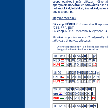
csoportot alkot, immár - először - női von
spanyolok, horvátok
és
szlovákok
ellen b
hollandokkal, lettekkel, észtekkel, szlo
egy alcsoportba.
Magyar meccsek
B2 csop. FÉRFIAK:
8 meccsből 8 lejátszot
(CZE, FRA, EST)
B2 csop. NŐK:
6 meccsből 6 lejátszott -
4
Mindkét csoportból az első 2 helyezett jut 
hölgyek a 3. helyen végeztek.
A férfi csapatok nagy-, a női csapatok kisbet
Nagyobb nézetért kattints a képekre!
10.
08:00
1
2
3
4
5
6
7
8
9
10
pt
NED
*
3
0
0
0
1
0
0
2
0
X
6
HUN
0
3
1
2
0
1
1
0
4
X
12
16:00
1
2
3
4
5
6
7
8
9
10
11
pt
CZE
0
0
2
1
0
0
3
0
1
0
2
9
HUN
*
1
1
0
0
1
1
0
1
0
2
0
7
20:00
1
2
3
4
5
6
7
8
9
10
pt
cro
*
0
0
0
0
0
0
1
0
X
X
1
hun
3
1
5
2
2
1
0
5
X
X
19
11.
12:00
1
2
3
4
5
6
7
8
9
10
pt