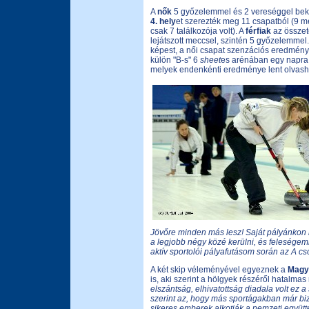
A
nők
5 győzelemmel és 2 vereséggel beke
4. hely
et szerezték meg 11 csapatból (9 me
csak 7 találkozója volt). A
férfiak
az összet
lejátszott meccsel, szintén 5 győzelemmel.
képest, a női csapat szenzációs eredménye
külön "B-s" 6
sheet
es arénában egy napra á
melyek endenkénti eredménye lent olvash
Jövőre minden más lesz! Saját pályánkon
a legjobb négy közé kerülni, és felesége
aktív sportolói pályafutásom során az A cs
A két skip véleményével egyeznek a
Magya
is, aki szerint a hölgyek részéről hatalm
elszántság, elhivatottság diadala volt e
szerint az, hogy más
sportágakban már bizo
sikeres emberek alkotják a nemzeti együtt