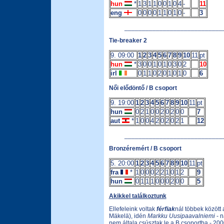
hun
*
1
3
1
1
0
0
1
0
4
-
11
eng
0
0
0
0
1
1
0
1
0
-
3
____________________________
Tie-breaker 2
9. 09:00
1
2
3
4
5
6
7
8
9
10
11
pt
hun
*
3
0
0
1
0
1
0
3
0
2
10
irl
0
1
1
0
2
0
1
0
1
0
6
Női elődöntő / B csoport
9. 19:00
1
2
3
4
5
6
7
8
9
10
11
pt
hun
0
2
1
0
0
2
0
2
0
0
7
aut
*
1
0
0
4
2
0
2
0
2
1
12
____________________________
Bronzéremért / B csoport
5. 20:00
1
2
3
4
5
6
7
8
9
10
11
pt
fra
*
1
0
0
0
2
2
1
0
1
2
9
hun
0
1
1
1
0
0
0
2
0
0
5
Akikkel találkoztunk
Ellefeleink voltak
férfiak
nál többek között a
Mäkelä), idén
Markku Uusipaavalniemi
- n
nem általa csúsztak le a B csoportba - 20