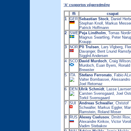
'A' csoportos végeredmény
ffi
csapat
1
GER
Sebastian Stock
, Daniel Herb
Stephan Knoll, Markus Messe
Patrick Hoffmann
2
SWE
Peja Lindholm
, Tomas Nordin
Magnus Swartling, Peter Naru
Kraupp
3
NOR
Pĺl Trulsen
, Lars Vĺgberg, Fl
Davanger, Bent Ĺnund Ramsfjel
Siggĺrd Andersen
4
SCO
David Murdoch
, Craig Wilson,
Murdoch, Euan Byers, Ronald
Brewster
5
ITA
Stefano Ferronato
, Fabio ALv
Valter Bombassei, Alessandro 
Joel Retornaz
6
DEN
Ulrik Schmidt
, Lasse Lavrsen
Carsten Svensgaard, Joel Ost
Torkil Svensgaard
7
SUI
Andreas Schwaller
, Christof
Schwaller, Markus Eggler, Ma
Ramstein, Roland Moser
8
RUS
Alexey Cselusov
, Dmitri Riov,
Alexandre Kirikov, Victor Vorob
Vadim Stebakov