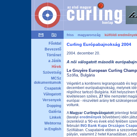
friss
magyarország
külföldi eredménye
Főoldal
Curling Európabajnokság 2004
Bevezető
2004. december 20.
Történet
a Játék
A női válogatott második európabajn
Hírek
Le Gruyère European Curling Champ
Szövetség
Szófia, Bulgária
MCSz
dokumentumok
Végetért a kontinens legrangosabb és le
decemberi európabajnokság, melynek idén 
Csapatok
régióhoz tartozó Bulgária. Két helyszínen 
Válogatott
kivételesen széles,
27
féle nemzetet magáb
Versenyek
európai - részvételi arány tett szükségess
voltunk.
Dopping
Galéria
A
Magyar Curlingválogatott
jelenlegi felá
(tavalyi
eredmények
bővebben) idén játs
Linkek
(ezenkívül a '90-es évek első felében szer
Webtorna
februári
ING Bank Kupa Országos Csapa
in English
Szófiában. Csapataink ebben a szezonban 
pályán, valamint 2 hetet Kanadában,
Leth