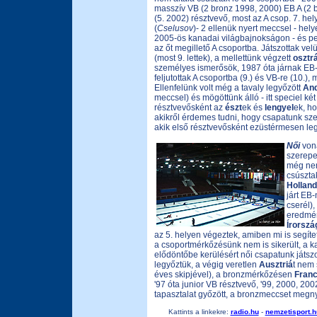
masszív VB (2 bronz 1998, 2000) EB A (2 b
(5. 2002) résztvevő, most az A csop. 7. he
(
Cselusov
)- 2 ellenük nyert meccsel - helye
2005-ös kanadai világbajnokságon - és pe
az őt megillető A csoportba. Játszottak velü
(most 9. lettek), a mellettünk végzett
osztr
személyes ismerősök, 1987 óta járnak EB-
feljutottak A csoportba (9.) és VB-re (10.),
Ellenfelünk volt még a tavaly legyőzött
And
meccsel) és mögöttünk álló - itt speciel ké
résztvevősként az
észt
ek és
lengyel
ek, ho
akikről érdemes tudni, hogy csapatunk sze
akik első résztvevősként ezüstérmesen legy
Női
vona
szerepel
még nem
csúsztak
Holland
járt EB-
cserél),
eredmén
Írorszá
az 5. helyen végeztek, amiben mi is segít
a csoportmérkőzésünk nem is sikerült, a ka
elődöntőbe kerülésért női csapatunk játsz
legyőztük, a végig veretlen
Ausztriá
t nem 
éves skipjével), a bronzmérkőzésen
Franc
'97 óta junior VB résztvevő, '99, 2000, 200
tapasztalat győzött, a bronzmeccset megny
Kattints a linkekre:
radio.hu
-
nemzetisport.h