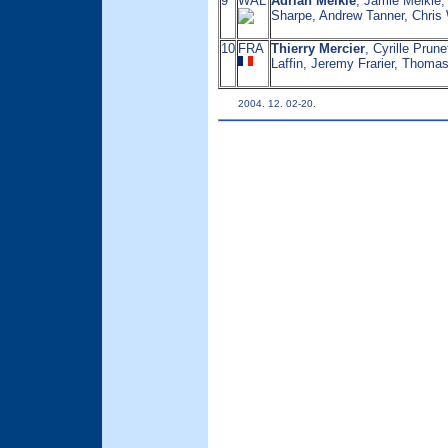
9
WAL
Adrian Meikle
, Jamie Meikle,
Sharpe, Andrew Tanner, Chris 
10
FRA
Thierry Mercier
, Cyrille Prune
Laffin, Jeremy Frarier, Thoma
2004. 12. 02-20.