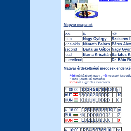
Magyar csapatok
poz.
ffi
női
skip
Nagy György
Szekeres I
vice-skip
Németh Balázs
Béres Ale
second
Bartalus Gábor
Nagy Gyön
lead
Barna Krisztián
Bartalus Kr
csere/lead
Dr. Bóta R
Magyar érdekeltségű meccsek endenkén
Férfi
mérkőzések nagy-,
női
meccsek kisbetűv
* Toss (utolsó kő-sorsolás)
Piros
sal a győztes meccseink
4. 08:00
1
2
3
4
5
6
7
8
9
10
11
pt
AUT
*
3
0
0
0
2
0
3
0
0
2
10
HUN
0
1
1
1
0
1
0
0
2
0
6
4. 16:00
1
2
3
4
5
6
7
8
9
10
11
pt
BUL
*
0
1
0
0
0
1
0
0
2
3
7
HUN
1
0
2
1
1
0
1
3
0
0
9
4. 16:00
1
2
3
4
5
6
7
8
9
10
11
pt