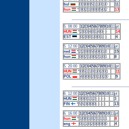
bul
0
3
0
0
5
1
1
0
1
0
11
hun
*
3
0
2
1
0
0
0
5
0
2
13
____________________________
5. 08:00
1
2
3
4
5
6
7
8
9
10
11
pt
HUN
*
2
0
3
4
0
1
4
0
-
-
14
EST
0
2
0
0
1
0
0
1
-
-
4
5. 12:00
1
2
3
4
5
6
7
8
9
10
11
pt
ned
*
2
2
0
0
5
5
0
0
1
0
15
hun
0
0
2
1
0
0
2
1
0
1
8
5. 20:00
1
2
3
4
5
6
7
8
9
10
11
pt
HUN
*
0
5
1
1
0
1
0
2
0
1
11
POL
4
0
0
0
2
0
1
0
2
0
9
____________________________
6. 12:00
1
2
3
4
5
6
7
8
9
10
11
pt
HUN
0
0
0
1
1
2
-
-
-
-
3
FIN
*
5
5
3
0
0
0
-
-
-
-
13
6. 16:00
1
2
3
4
5
6
7
8
9
10
11
pt
hun
*
1
0
0
1
0
2
1
1
1
1
8
eng
0
1
1
0
2
0
0
0
0
0
4