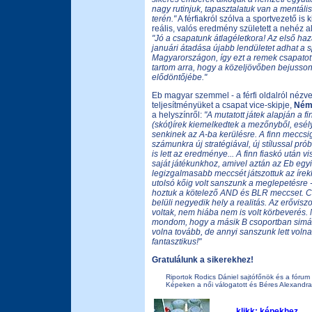
nagy rutinjuk, tapasztalatuk van a mentális
terén."
A férfiakról szólva a sportvezető is 
reális, valós eredmény született a nehéz a
"Jó a csapatunk átlagéletkora! Az első haz
januári átadása újabb lendületet adhat a 
Magyarországon, így ezt a remek csapatot
tartom arra, hogy a közeljövőben bejusson
elődöntőjébe."
Eb magyar szemmel - a férfi oldalról nézv
teljesítményüket a csapat vice-skipje,
Ném
a helyszínről:
"A mutatott játek alapján a f
(skót)írek kiemelkedtek a mezőnyből, esél
senkinek az A-ba kerülésre. A finn meccsi
számunkra új stratégiával, új stílussal pr
is lett az eredménye... A finn fiaskó után v
saját játékunkhoz, amivel aztán az Eb egy
legizgalmasabb meccsét játszottuk az írekk
utolsó kőig volt sanszunk a meglepetésre -
hoztuk a kötelező AND és BLR meccset. 
belüli negyedik hely a realitás. Az erővisz
voltak, nem hiába nem is volt körbeverés.
mondom, hogy a másik B csoportban sim
volna tovább, de annyi sanszunk lett volna
fantasztikus!"
Gratulálunk a sikerekhez!
Riportok Rodics Dániel sajtófőnök és a fórum
Képeken a női válogatott és Béres Alexandra vi
klikk: képekhez...