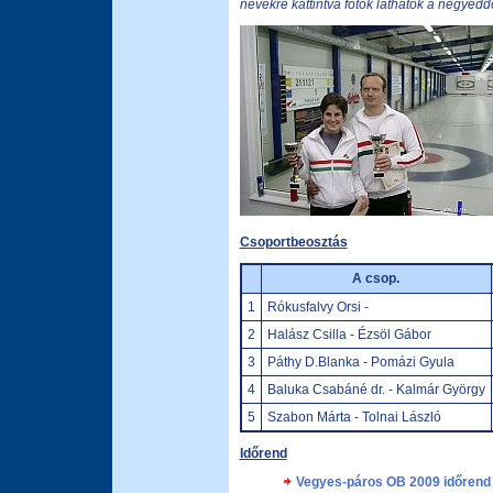
nevekre kattintva fotók láthatók a negyedd
Csoportbeosztás
A csop.
1
Rókusfalvy Orsi -
2
Halász Csilla - Ézsöl Gábor
3
Páthy D.Blanka - Pomázi Gyula
4
Baluka Csabáné dr. - Kalmár György
5
Szabon Márta - Tolnai László
Időrend
Vegyes-páros OB 2009 időrend