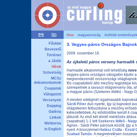
friss
magyarország
külföldi eredménye
Főoldal
3. Vegyes-páros Országos Bajno
Bevezető
2009. november 16.
Történet
a Játék
Az újkeletű páros verseny harmadik 
Hírek
Harmadik alkalommal volt lehetőség
nove
Szövetség
vegyes-páros országos válogatón kijutni 
MCSz
megrendezendő oroszországi világbajnok
dokumentumok
fős csapatokból álló mezőny legjobbjai kö
szerepelnek a
tavaszi
világverseny óta, a
Csapatok
a magyar páros (
Szekeres Iildikó - Nagy 
Válogatott
A minden eddiginél izgalmasabb bajnoks
Versenyek
Sárdi Péter
duó nyerte, így új bajnokot ava
Dopping
világsikeren felbuzdulva a mezőny erősebb
Galéria
kiélezettebbek. Az elődöntőbe került 4 csa
játszott. Az első két döntő mérkőzés állása 
Linkek
csapatnak) 1-1 lett
Szekeres Ildikó - Nag
Webtorna
Ágnes - Sárdi Péter párosok között, így a 
in English
nyert. A bronzérmet
Halász Csilla - Ézsöl
Szabad Tamás
. A megméretésen összes