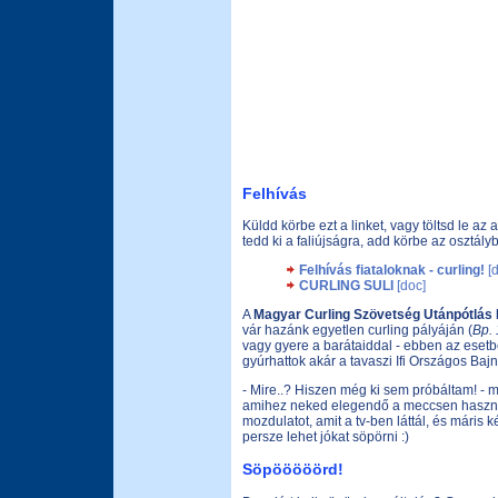
Felhívás
Küldd körbe ezt a linket, vagy töltsd le az 
tedd ki a faliújságra, add körbe az osztál
Felhívás fiataloknak - curling!
[d
CURLING SULI
[doc]
A
Magyar Curling Szövetség Utánpótlás 
vár hazánk egyetlen curling pályáján (
Bp. 
vagy gyere a barátaiddal - ebben az esetb
gyúrhattok akár a tavaszi Ifi Országos Baj
- Mire..? Hiszen még ki sem próbáltam! - m
amihez neked elegendő a meccsen használa
mozdulatot, amit a tv-ben láttál, és máris
persze lehet jókat söpörni :)
Söpööööörd!