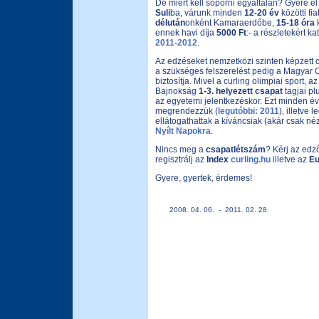
De miért kell söpörni egyáltalán? Gyere el
Suli
ba, várunk minden
12-20 év
közötti fia
délután
onként Kamaraerdőbe,
15-18 óra
k
ennek havi díja
5000 Ft
:- a részletekért ka
2011-2012
.
Az edzéseket nemzetközi szinten képzett c
a szükséges felszerelést pedig a Magyar 
biztosítja. Mivel a curling olimpiai sport, az
Bajnokság
1-3. helyezett csapat
tagjai pl
az egyetemi jelentkezéskor. Ezt minden é
megrendezzük (
legutóbbi: 2011
), illetve 
ellátogathattak a kíváncsiak (akár csak né
Nyílt Napokra
.
Nincs meg a
csapatlétszám
? Kérj az edző
regisztrálj az
Index
curling.hu
illetve az
Eu
Gyere, gyertek, érdemes!
2008. 04. 06. - 2011. 02. 28.