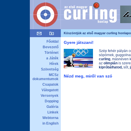
Köszöntjük az első magyar curling honlapo
Főoldal
Gyere játszani!
Bevezető
Szép fehér pályán c
Történet
söpörnek, guggolnak
a Játék
curling
, másnéven k
az
olimpián
is szere
Hírek
kipróbálhatod,
sőt,
Szövetség
MCSz
Nézd meg, miről van szó
dokumentumok
Csapatok
Válogatott
Versenyek
Dopping
Galéria
Linkek
Webtorna
in English