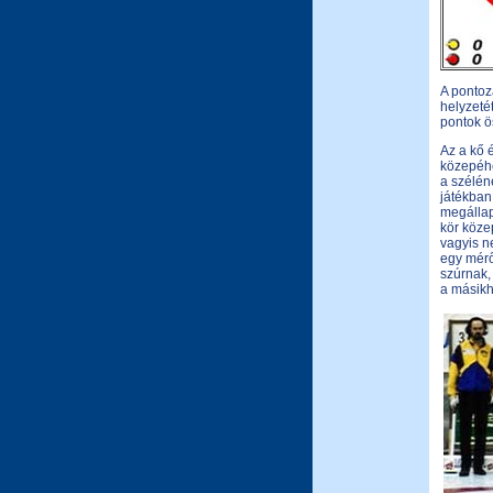
A pontoz
helyzeté
pontok ö
Az a kő 
közepéhe
a szélén
játékban
megállap
kör köze
vagyis n
egy mérő
szúrnak,
a másikho