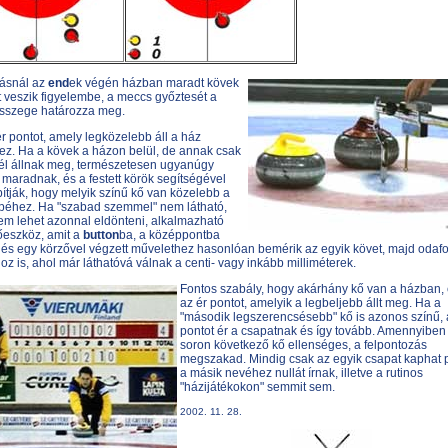
ásnál az
end
ek végén házban maradt kövek
t veszik figyelembe, a meccs győztesét a
sszege határozza meg.
ér pontot, amely legközelebb áll a ház
z. Ha a kövek a házon belül, de annak csak
él állnak meg, természetesen ugyanúgy
 maradnak, és a festett körök segítségével
ítják, hogy melyik színű kő van közelebb a
péhez. Ha "szabad szemmel" nem látható,
em lehet azonnal eldönteni, alkalmazható
eszköz, amit a
button
ba, a középpontba
 és egy körzővel végzett művelethez hasonlóan bemérik az egyik követ, majd odafo
z is, ahol már láthatóvá válnak a centi- vagy inkább milliméterek.
Fontos szabály, hogy akárhány kő van a házban,
az ér pontot, amelyik a legbeljebb állt meg. Ha a
"második legszerencsésebb" kő is azonos színű, 
pontot ér a csapatnak és így tovább. Amennyiben
soron következő kő ellenséges, a felpontozás
megszakad. Mindig csak az egyik csapat kaphat p
a másik nevéhez nullát írnak, illetve a rutinos
"házijátékokon" semmit sem.
2002. 11. 28.