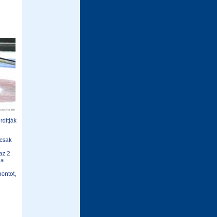
rdítják
 csak
az 2
 a
ontot,