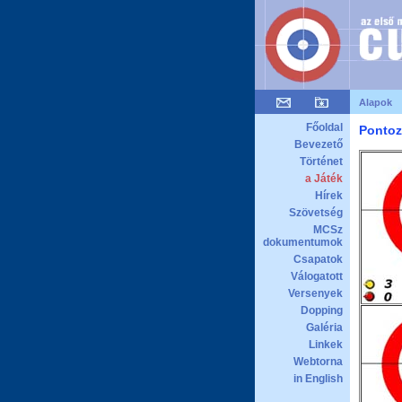
Alapok
Főoldal
Pontoz
Bevezető
Történet
a Játék
Hírek
Szövetség
MCSz
dokumentumok
Csapatok
Válogatott
Versenyek
Dopping
Galéria
Linkek
Webtorna
in English