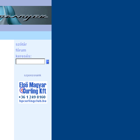
szótár
fórum
keresés:
szponzoraink